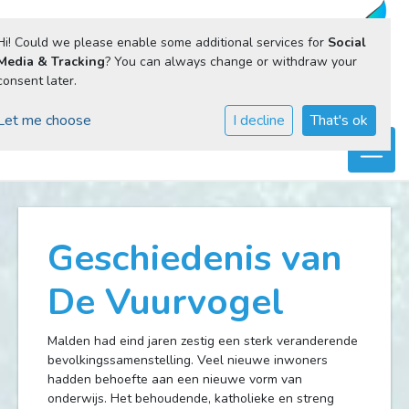
Hi! Could we please enable some additional services for
Social
Media & Tracking
? You can always change or withdraw your
consent later.
Let me choose
I decline
That's ok
Toggl
Geschiedenis van
De Vuurvogel
Malden had eind jaren zestig een sterk veranderende
bevolkingssamenstelling. Veel nieuwe inwoners
hadden behoefte aan een nieuwe vorm van
onderwijs. Het behoudende, katholieke en streng