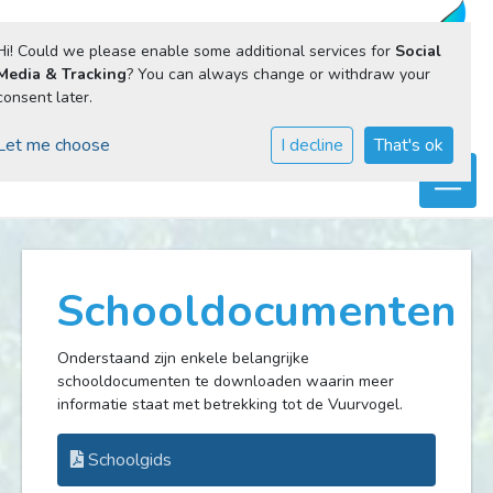
Hi! Could we please enable some additional services for
Social
Media & Tracking
? You can always change or withdraw your
consent later.
Let me choose
I decline
That's ok
Toggl
Schooldocumenten
Onderstaand zijn enkele belangrijke
schooldocumenten te downloaden waarin meer
informatie staat met betrekking tot de Vuurvogel.
Schoolgids